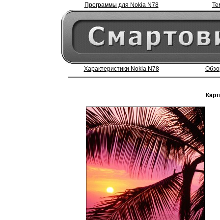
Программы для Nokia N78
Те
Характеристики Nokia N78
Обзо
Карт